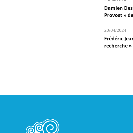
plus
Damien Desb
Provost » de
En
savoir
20/04/2024
plus
Frédéric Jea
recherche »
En
savoir
plus