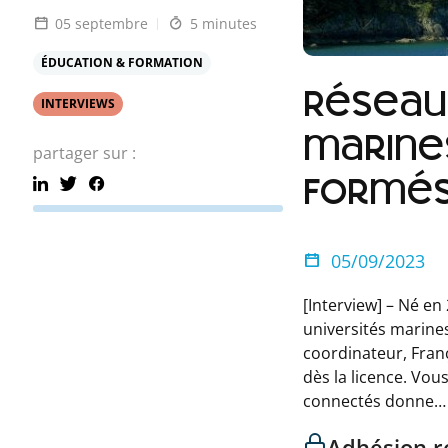
05 septembre
5 minutes
ÉDUCATION & FORMATION
Réseau 
INTERVIEWS
marines
partager sur :
formés
05/09/2023
[Interview] – Né en
universités marine
coordinateur, Franço
dès la licence. Vo
connectés donne…
Adhésion r