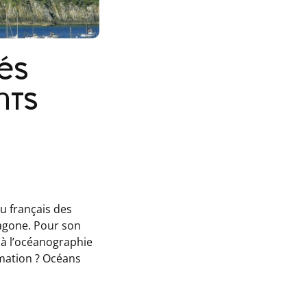
tés
nts
au français des
agone. Pour son
s à l’océanographie
mation ? Océans