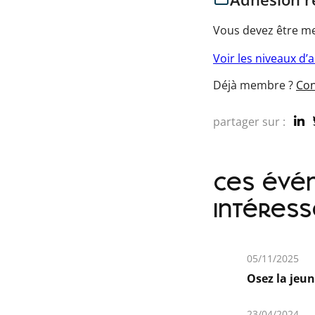
Vous devez être me
Voir les niveaux d’
Déjà membre ?
Con
partager sur :
ces évé
intéress
05/11/2025
Osez la jeun
En
savoir
23/04/2024