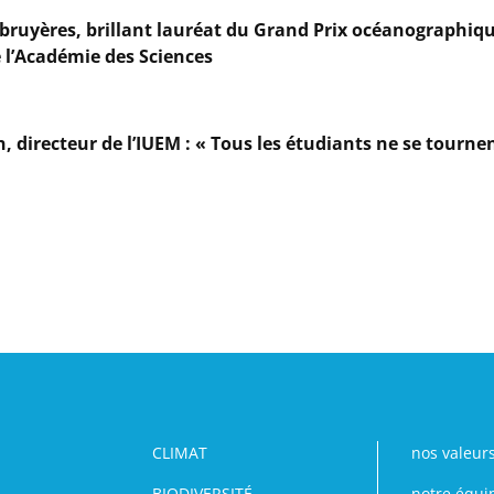
ruyères, brillant lauréat du Grand Prix océanographiqu
 l’Académie des Sciences
n, directeur de l’IUEM : « Tous les étudiants ne se tournen
CLIMAT
nos valeur
BIODIVERSITÉ
notre équi