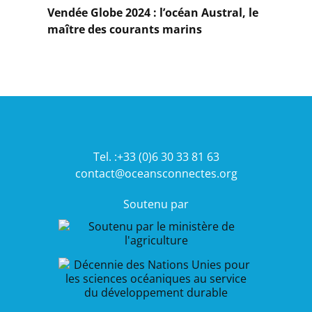
plus
Vendée Globe 2024 : l’océan Austral, le
maître des courants marins
En
savoir
plus
Tel. :+33 (0)6 30 33 81 63
contact@oceansconnectes.org
Soutenu par