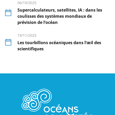
savoir
06/10/2025
plus
Supercalculateurs, satellites, IA : dans les
coulisses des systèmes mondiaux de
prévision de l’océan
En
savoir
19/11/2025
plus
Les tourbillons océaniques dans l’œil des
scientifiques
En
savoir
plus