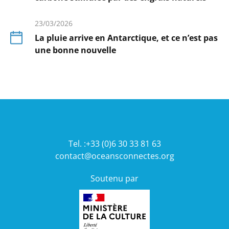
En
savoir
23/03/2026
plus
La pluie arrive en Antarctique, et ce n’est pas
une bonne nouvelle
En
savoir
plus
Tel. :+33 (0)6 30 33 81 63
contact@oceansconnectes.org
Soutenu par