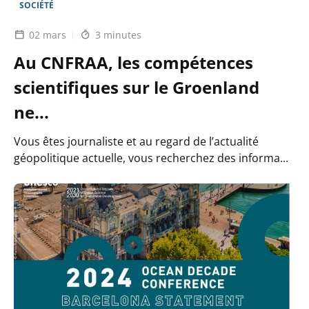
SOCIÉTÉ
02 mars
3 minutes
Au CNFRAA, les compétences
scientifiques sur le Groenland
ne...
Vous êtes journaliste et au regard de l’actualité
géopolitique actuelle, vous recherchez des informa...
Lire
l'article
Le
GIEC
normand,
un
plan
d’actions
régional