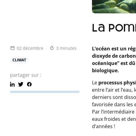
La pom
02 décembre
3 minutes
L’océan est un ré
dioxyde de carbo
CLIMAT
océanique” est dû
biologique.
partager sur :
Le
processus phys
entre l’air et l’ea
derniers sont disso
favorisée dans les 
Par l’intermédiaire
eaux froides et den
d’années !