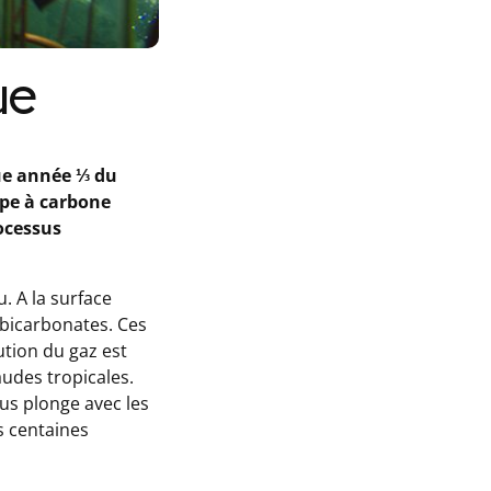
ue
ue année ⅓ du
pe à carbone
ocessus
. A la surface
s bicarbonates. Ces
ution du gaz est
audes tropicales.
us plonge avec les
s centaines