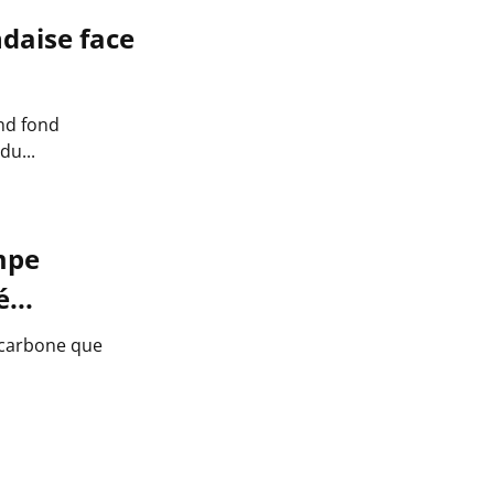
ndaise face
and fond
du...
mpe
...
e carbone que