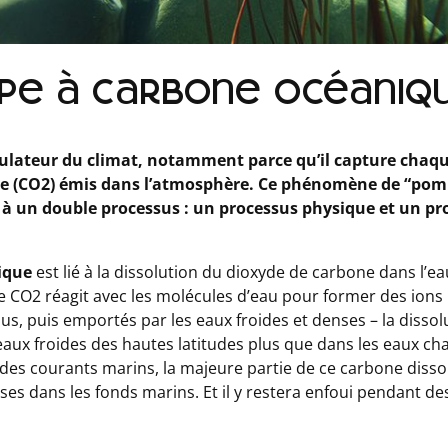
pe à carbone océaniq
gulateur du climat, notamment parce qu’il capture chaq
ne (CO2) émis dans l’atmosphère. Ce phénomène de “pom
 à un double processus : un processus physique et un pr
ique
est lié à la dissolution du dioxyde de carbone dans l’eau
u, le CO2 réagit avec les molécules d’eau pour former des ion
us, puis emportés par les eaux froides et denses – la dissol
eaux froides des hautes latitudes plus que dans les eaux ch
 des courants marins, la majeure partie de ce carbone disso
ses dans les fonds marins. Et il y restera enfoui pendant de