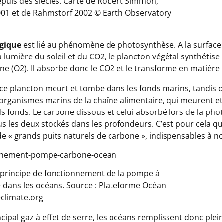
depuis des siècles. Carte de Robert Simmon,
01 et de Rahmstorf 2002 © Earth Observatory
ogique
est lié au phénomène de photosynthèse. A la surface
la lumière du soleil et du CO2, le plancton végétal synthétise
ne (O2). Il absorbe donc le CO2 et le transforme en matière
ce plancton meurt et tombe dans les fonds marins, tandis q
s organismes marins de la chaîne alimentaire, qui meurent e
ds fonds. Le carbone dissous et celui absorbé lors de la ph
 les deux stockés dans les profondeurs. C’est pour cela que
de « grands puits naturels de carbone », indispensables à n
principe de fonctionnement de la pompe à
 dans les océans. Source : Plateforme Océan
climate.org
ncipal gaz à effet de serre, les océans remplissent donc ple