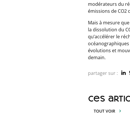
modérateurs du réc
émissions de CO2 d
Mais à mesure que l
la dissolution du 
qu’accélérer le ré
océanographiques s
évolutions et mou
demain.
partager sur :
ces arti
TOUT VOIR
Lire