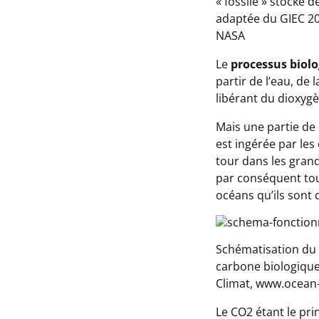
« fossile » stocké 
adaptée du GIEC 20
NASA
Le
processus biol
partir de l’eau, de 
libérant du dioxygè
Mais une partie de 
est ingérée par le
tour dans les gran
par conséquent tous
océans qu’ils sont 
Schématisation du 
carbone biologique
Climat, www.ocean-
Le CO2 étant le pri