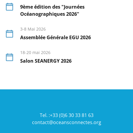
9ème édition des "Journées
Océanographiques 2026"
En
savoir
3-8 Mai 2026
plus
Assemblée Générale EGU 2026
En
savoir
18-20 mai 2026
plus
Salon SEANERGY 2026
En
savoir
plus
Tel. :+33 (0)6 30 33 81 63
contact@oceansconnectes.org