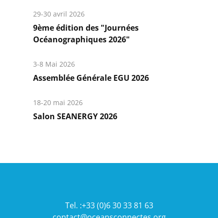
29-30 avril 2026
9ème édition des "Journées
Océanographiques 2026"
En
savoir
3-8 Mai 2026
plus
Assemblée Générale EGU 2026
En
savoir
18-20 mai 2026
plus
Salon SEANERGY 2026
En
savoir
plus
Tel. :+33 (0)6 30 33 81 63
contact@oceansconnectes.org