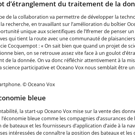
lot d’étranglement du traitement de la do
pe de la collaboration va permettre de développer la techn
a recherche, en travaillant sur l’amélioration du boîtier Oc
ortunité unique aux scientifiques de l’Ifremer de penser un
ives qui tient la route avec une communauté de plaisanciers
ucie Cocquempot : «
On sait bien que quand un projet de sc
tionne bien, on se retrouve assez vite face à un goulot d’ét
nt de la donnée. On va donc réfléchir attentivement à la m
a science participative et Oceano Vox nous semblait être un 
martphone. © Oceano Vox
économie bleue
tabilité, la start-up Oceano Vox mise sur la vente des donn
e l’économie bleue comme les compagnies d’assurances de 
n de bateaux et les fournisseurs d’application d’aide à la nav
ses intéressées de connaître la position des bateaux et les 