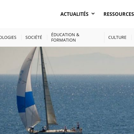
ACTUALITÉS
RESSOURCE
TÉS
LA START-UP OCEANO VOX ET L’IFREMER S’ASSOCIENT PO
ENTIFIQUES
ÉDUCATION &
OLOGIES
SOCIÉTÉ
CULTURE
FORMATION