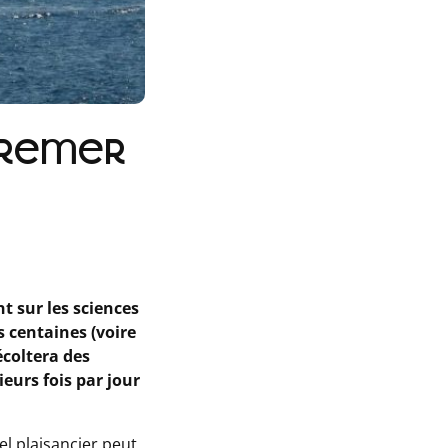
Ifremer
t sur les sciences
es centaines (voire
écoltera des
urs fois par jour
el plaisancier peut