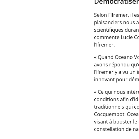
Démocratiser
Selon l’Ifremer, il
plaisanciers nous 
scientifiques dura
commente Lucie Co
l’Ifremer.
«
Quand Oceano Vox
avons répondu qu’en
l’Ifremer y a vu un
innovant pour démo
«
Ce qui nous intér
conditions afin d’i
traditionnels qui 
Cocquempot. Oceano
visant à booster le
constellation de na