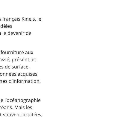
 français Kineis, le
odèles
 le devenir de
 fourniture aux
assé, présent, et
es de surface,
 données acquises
mes d’information,
 de l’océanographie
céans. Mais les
t souvent bruitées,