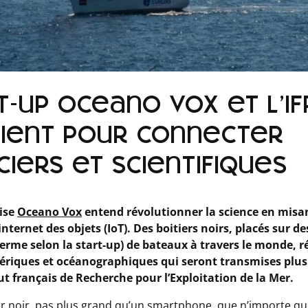
t-up Oceano Vox et l’
cient pour connecter
ciers et scientifiques
aise
Oceano Vox
entend révolutionner la science en misan
’internet des objets (IoT). Des boitiers noirs, placés sur d
 terme selon la start-up) de bateaux à travers le monde, r
iques et océanographiques qui seront transmises plusie
itut français de Recherche pour l’Exploitation de la Mer.
ier noir, pas plus grand qu’un smartphone, que n’importe qu