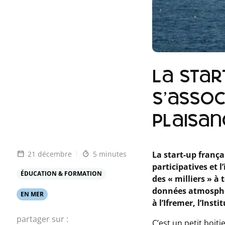
La star
s’asso
plaisan
21 décembre
5 minutes
La start-up franç
participatives et l
ÉDUCATION & FORMATION
des « milliers » à
données atmosphér
EN MER
à l’Ifremer, l’Inst
partager sur :
C’est un petit boit