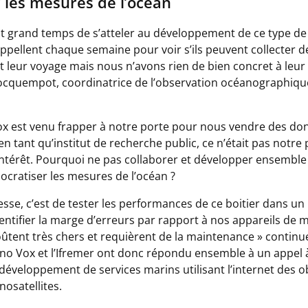
 les mesures de l’océan
 est grand temps de s’atteler au développement de ce type de
appellent chaque semaine pour voir s’ils peuvent collecter 
nt leur voyage mais nous n’avons rien de bien concret à leu
cquempot, coordinatrice de l’observation océanographique
 est venu frapper à notre porte pour nous vendre des don
 tant qu’institut de recherche public, ce n’était pas notre 
 intérêt. Pourquoi ne pas collaborer et développer ensemble
cratiser les mesures de l’océan ?
esse, c’est de tester les performances de ce boitier dans un
dentifier la marge d’erreurs par rapport à nos appareils de 
coûtent très chers et requièrent de la maintenance
» continu
 Vox et l’Ifremer ont donc répondu ensemble à un appel à
 développement de services marins utilisant l’internet des ob
nosatellites.