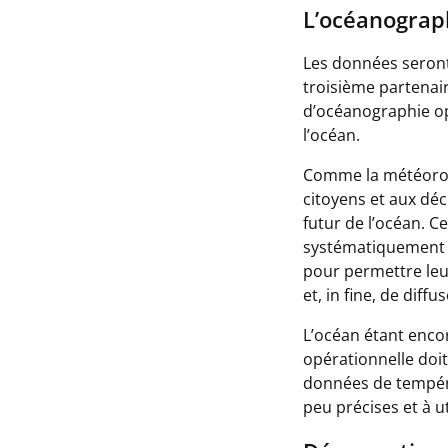
L’océanograp
Les données seront 
troisième partenai
d’océanographie op
l’océan.
Comme la météorolo
citoyens et aux déci
futur de l’océan. C
systématiquement e
pour permettre leu
et, in fine, de diff
L’océan étant encor
opérationnelle doit
données de températ
peu précises et à u