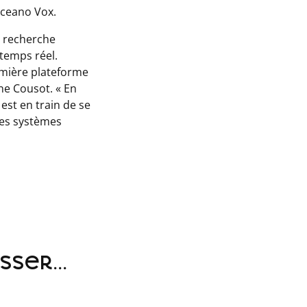
Oceano Vox.
de recherche
temps réel.
mière plateforme
ne Cousot. «
En
est en train de se
 les systèmes
ser...