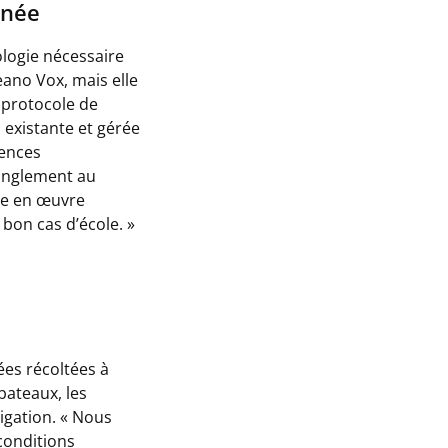
nnée
ologie nécessaire
eano Vox, mais elle
 protocole de
 existante et gérée
iences
ranglement au
ise en œuvre
bon cas d’école. »
ées récoltées à
bateaux, les
igation. «
Nous
conditions