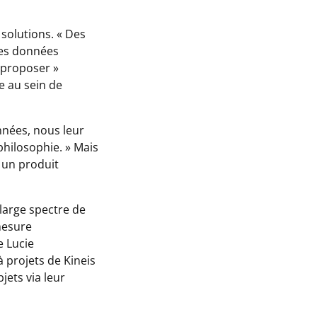
 solutions. «
Des
des données
r proposer
»
 au sein de
nées, nous leur
philosophie. »
Mais
 un produit
 large spectre de
mesure
e Lucie
 projets de Kineis
jets via leur