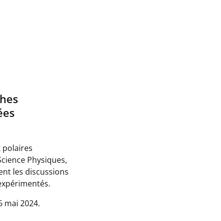
ches
ées
 polaires
(Science Physiques,
ent les discussions
 expérimentés.
6 mai 2024.