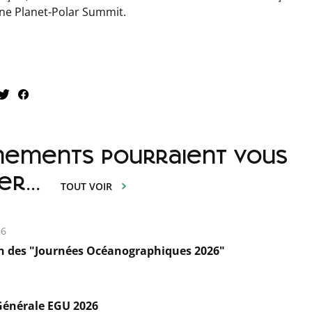
One Planet-Polar Summit.
nements pourraient vous
er...
TOUT VOIR
26
n des "Journées Océanographiques 2026"
énérale EGU 2026