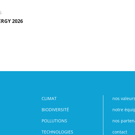
6
ERGY 2026
CLIMAT
nos valeur
BIODIVERSITÉ
notre équi
POLLUTIONS
nos parten
TECHNOLOGIES
contact