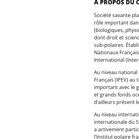
A PROPOS DU 
Société savante pla
rôle important dans
(biologiques, phys
dont droit et scien
sub-polaires. Établ
Nationaux Français 
International (Inte
Au niveau national 
Français (IPEV) au 
important avec le g
et grands fonds oc
d’ailleurs présent 
Au niveau internati
internationale du 
a activement parti
l’Institut polaire f