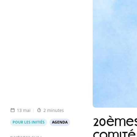
13 mai
2 minutes
20èmes
POUR LES INITIÉS
AGENDA
Comité 