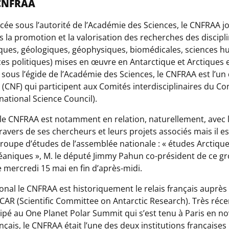
CNFRAA
cée sous l’autorité de l’Académie des Sciences, le CNFRAA 
 la promotion et la valorisation des recherches des discipli
iques, géologiques, géophysiques, biomédicales, sciences h
ces politiques) mises en œuvre en Antarctique et Arctiques 
i sous l’égide de l’Académie des Sciences, le CNFRAA est l’u
(CNF) qui participent aux Comités interdisciplinaires du Con
rnational Science Council).
le CNFRAA est notamment en relation, naturellement, avec l’
travers de ses chercheurs et leurs projets associés mais il es
roupe d’études de l’assemblée nationale : « études Arctique
éaniques », M. le député Jimmy Pahun co-président de ce g
le mercredi 15 mai en fin d’après-midi.
onal le CNFRAA est historiquement le relais français auprès 
SCAR (Scientific Committee on Antarctic Research). Très r
cipé au One Planet Polar Summit qui s’est tenu à Paris en 
rançais, le CNFRAA était l’une des deux institutions française