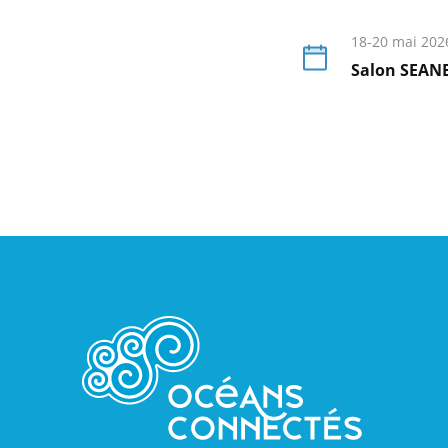
En
savoir
18-20 mai 202
plus
Salon SEAN
En
savoir
plus