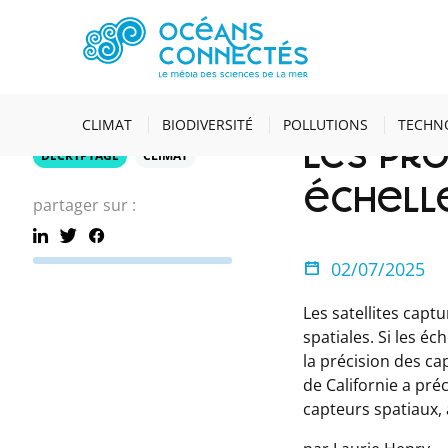
ACCUEIL
ACTUALI
02 juillet
9 minutes
CLIMAT
BIODIVERSITÉ
POLLUTIONS
TECHN
Les pr
DÉCRYPTAGE
CLIMAT
échelle
partager sur :
02/07/2025
Les satellites cap
spatiales. Si les 
la précision des ca
de Californie a pré
capteurs spatiaux, 