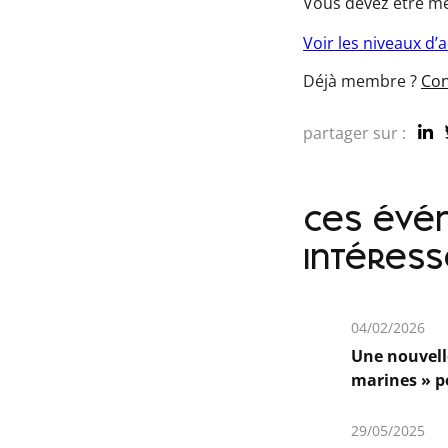
Vous devez être me
Voir les niveaux d’
Déjà membre ?
Con
partager sur :
ces évé
intéress
04/02/2026
Une nouvell
marines » p
En
savoir
29/05/2025
plus