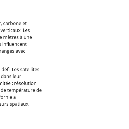
r, carbone et
verticaux. Les
e mètres à une
s influencent
changes avec
défi. Les satellites
 dans leur
imitée : résolution
s de température de
fornie a
eurs spatiaux.