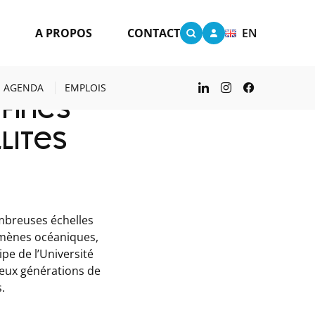
S
A PROPOS
CONTACT
EN
E DES SATELLITES
AGENDA
EMPLOIS
fines
lites
ombreuses échelles
omènes océaniques,
ipe de l’Université
deux générations de
.