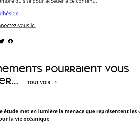
mbre du site pour accéder à ce contenu.
adhésion
nectez-vous ici
nements pourraient vous
er...
TOUT VOIR
e étude met en lumière la menace que représentent les
our la vie océanique