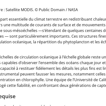
e : Satellite MODIS. © Public Domain / NASA
part essentielle du climat terrestre en redistribuant chaleu
rs une multitude de courants de surface et de mouvements 
e sous-mésoéchelles —s’étendant de quelques centaines d
es — sont particulièrement importants. Ces structures fine
ulation océanique, la répartition du phytoplancton et les é
chelles de circulation océanique à l’échelle globale reste un 
ls capables d’observer l’ensemble des océans chaque jour et
 capacité à restituer fidèlement les détails les plus fins est l
instrumental peuvent fausser les mesures, notamment celle
ntration en chlorophylle. Une équipe de l’Université de Cali
gé cette fiabilité, en confrontant deux générations de capt
equise