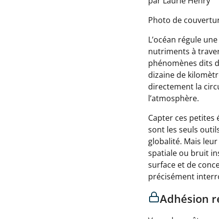
par Laurie Henry
Photo de couvertur
L’océan régule une 
nutriments à trave
phénomènes dits d
dizaine de kilomètr
directement la circ
l’atmosphère.
Capter ces petites é
sont les seuls outi
globalité. Mais leur
spatiale ou bruit 
surface et de conce
précisément interro
Adhésion r