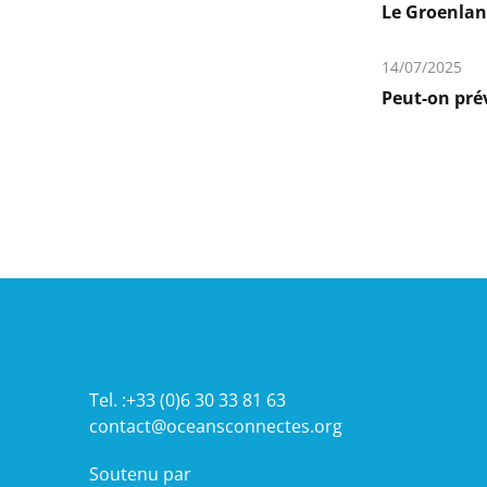
Le Groenland
En
savoir
14/07/2025
plus
Peut-on prév
En
savoir
plus
Tel. :+33 (0)6 30 33 81 63
contact@oceansconnectes.org
Soutenu par