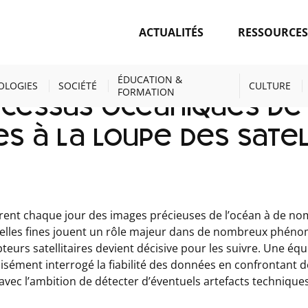
ACTUALITÉS
RESSOURCE
TÉS
LES PROCESSUS OCÉANIQUES DE FINES ÉCHELLES À LA LOUP
ÉDUCATION &
OLOGIES
SOCIÉTÉ
CULTURE
FORMATION
ocessus océaniques de 
s à la loupe des satel
turent chaque jour des images précieuses de l’océan à de n
échelles fines jouent un rôle majeur dans de nombreux phén
pteurs satellitaires devient décisive pour les suivre. Une équ
cisément interrogé la fiabilité des données en confrontant 
avec l’ambition de détecter d’éventuels artefacts techniques