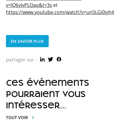
v=IQ6yIyPLOao&t=3s
et
https://www.youtube.com/watch?v=un5LGi0iyh4
EN SAVOIR PLUS
partager sur :
ces événements
pourraient vous
intéresser...
TOUT VOIR